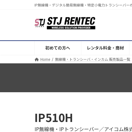
コ
ナ
IP無線機・デジタル簡易無線機・特定小電力トランシーバー
ン
ビ
テ
ゲ
ン
ー
ツ
シ
へ
ョ
ス
ン
初めての方へ
レンタル料金・商材
キ
に
Home
無線機・トランシーバ・インカム 販売製品一覧
ッ
移
プ
動
IP510H
IP無線機・IPトランシーバー／アイコム株式