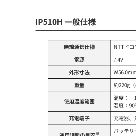
IP510H 一般仕様
無線通信仕様
NTTドコモ
電源
7.4V
外形寸法
W56.0
重量
約220
温度：－1
使用温度範囲
湿度：9
充電端子
充電器、及び
バッテリー
※
運用時間の目安