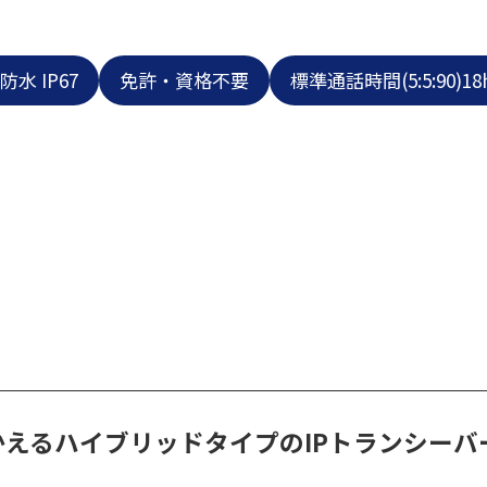
防水 IP67
免許・資格不要
標準通話時間(5:5:90)1
つかえるハイブリッドタイプのIPトランシーバ