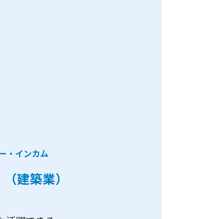
ー・インカム
例
（建築
業
）