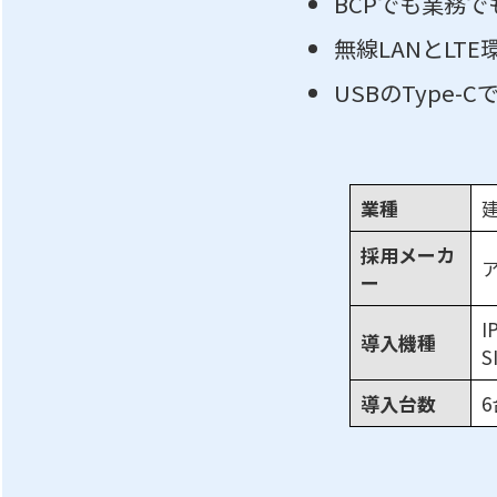
BCPでも業務
無線LANとLT
USBのType
業種
採用メーカ
ー
I
導入機種
S
導入台数
6