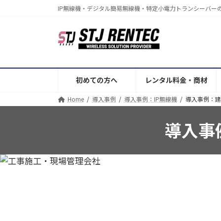
コ
ナ
IP無線機・デジタル簡易無線機・特定小電力トランシーバー
ン
ビ
テ
ゲ
ン
ー
ツ
シ
へ
ョ
ス
ン
初めての方へ
レンタル料金・商材
キ
に
Home
導入事例
導入事例：IP無線機
導入事例：建築
ッ
移
プ
動
導入事例