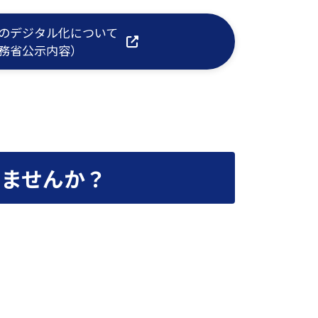
のデジタル化について
務省公示内容）
ませんか？