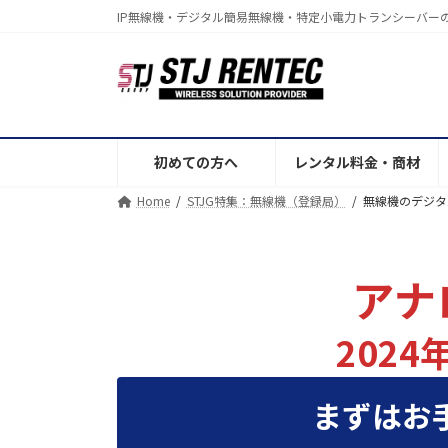
コ
ナ
IP無線機・デジタル簡易無線機・特定小電力トランシーバー
ン
ビ
テ
ゲ
ン
ー
ツ
シ
へ
ョ
ス
ン
初めての方へ
レンタル料金・商材
キ
に
Home
STJG特集：無線機（登録局）
無線機のデジタ
ッ
移
プ
動
アナ
2024
まずはお