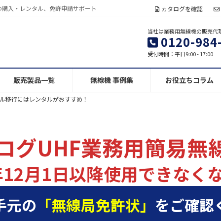
の購入・レンタル、免許申請サポート
カタログを確認
当社は業務用無線機の販売代
0120-984
受付時間：平日9:00 - 17:00
販売製品一覧
無線機 事例集
お役立ちコラム
ル移行にはレンタルがおすすめ！
ログUHF業務用簡易無
年12月1日以降
使用できなく
手元の
「無線局免許状」
をご確認