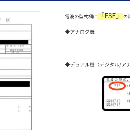
「F3E」
電波の型式欄に
の
◆アナログ機
◆デュアル機（デジタル/ア