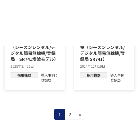
導入事例：スキー場運営
レンタル事例：スキー教
（シーズンレンタル/デ
室（シーズンレンタル/
ジタル簡易無線機/登録
デジタル簡易無線機/登
局 SR741増波モデル）
録局 SR741）
2025年3月25日
2024年12月19日
採用機器
導入事例：
採用機器
導入事例：
登録局
登録局
投
固
固
1
2
»
定
定
稿
ペ
ペ
ー
ー
の