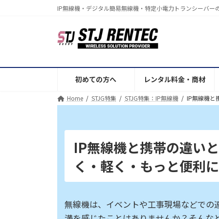
コ
ナ
IP無線機・デジタル簡易無線機・特定小電力トランシーバー
ン
ビ
テ
ゲ
ン
ー
ツ
シ
へ
ョ
ス
ン
初めての方へ
レンタル料金・商材
キ
に
Home
STJG特集
STJG特集：IP無線機
IP無線機
ッ
移
プ
動
IP無線機と携帯の違い
く・軽く・もっと便利
無線機は、イベントや工事現場などでの
満を感じたことはありませんか？そんなと