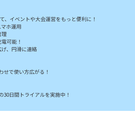
活用して、イベントや大会運営をもっと便利に！
なスマホ運用
管理
ず充電可能！
を広げ、円滑に連絡
み合わせで使い方広がる！
PPの30日間トライアルを実施中！