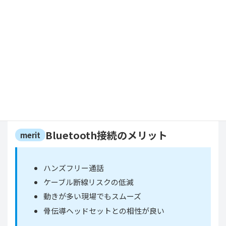
Bluetooth搭載型トランシーバーの
有利点
Bluetooth搭載型トランシーバーの最大のメリットは、
ワイヤレス接続による利便性の向上です。
Bluetooth接続により、煩わしいケーブルから解放され、
よりスマートな運用が可能になります。具体的には、以
下のようなメリットが挙げられます。
Bluetooth接続のメリット
merit
ハンズフリー通話
ケーブル断線リスクの低減
動きが多い現場でもスムーズ
骨伝導ヘッドセットとの相性が良い