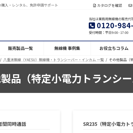
の購入・レンタル、免許申請サポート
カタログを確認
当社は業務用無線機の販売代
0120-984
受付時間：平日9:00 - 17:00
販売製品一覧
無線機 事例集
お役立ちコラム
八重洲無線（YAESU）無線機・トランシーバー・インカム 一覧
その他製品（
他製品（特定小電力トランシー
者間同時通話
SR235（特定小電力