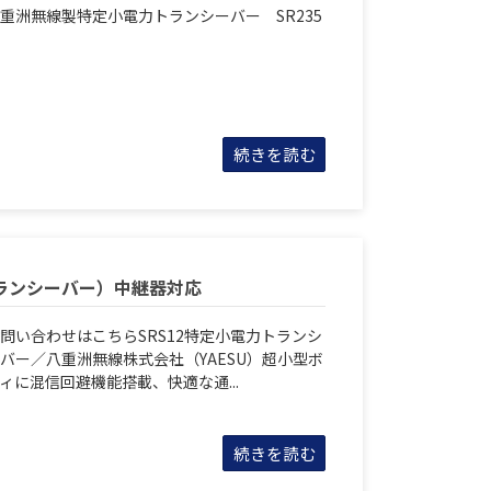
重洲無線製特定小電力トランシーバー SR235
続きを読む
トランシーバー）中継器対応
問い合わせはこちらSRS12特定小電力トランシ
バー／八重洲無線株式会社（YAESU）超小型ボ
ィに混信回避機能搭載、快適な通...
続きを読む