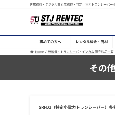
コ
ナ
IP無線機・デジタル簡易無線機・特定小電力トランシーバー
ン
ビ
テ
ゲ
ン
ー
ツ
シ
へ
ョ
ス
ン
初めての方へ
レンタル料金・商材
キ
に
Home
無線機・トランシーバ・インカム 販売製品一覧
ッ
移
プ
動
その
SRFD1（特定小電力トランシーバー）多