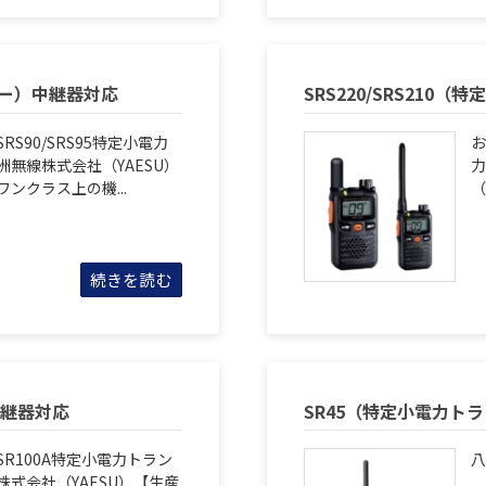
ーバー）中継器対応
SRS220/SRS21
S90/SRS95特定小電力
お
無線株式会社（YAESU）
力
ンクラス上の機...
（
続きを読む
中継器対応
SR45（特定小電力ト
R100A特定小電力トラン
八
式会社（YAESU）【生産