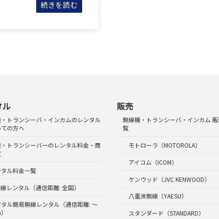
続きを読む
タル
販売
機・トランシーバ・インカムのレンタル
無線機・トランシーバ・インカム 販
めての方へ
覧
機・トランシーバーのレンタル料金・商
モトローラ（MOTOROLA）
覧
アイコム（ICOM）
ンタル料金一覧
ケンウッド（JVC KENWOOD）
無線レンタル（通信距離: 全国）
八重洲無線（YAESU）
ジタル簡易無線レンタル（通信距離: ～
m）
スタンダード（STANDARD）