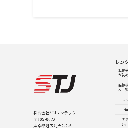
レン
無線
が初
無線
材一
レ
IP
株式会社STJレンテック
〒105-0022
デ
5k
東京都港区海岸2-2-6