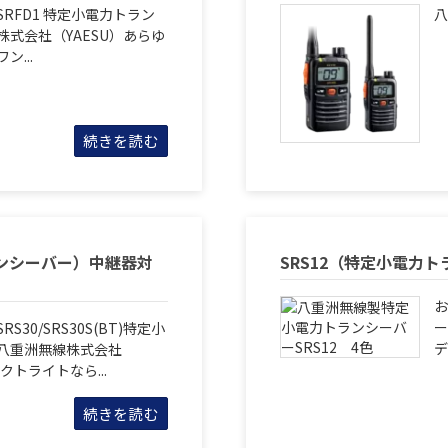
RFD1 特定小電力トラン
八
式会社（YAESU）あらゆ
...
続きを読む
トランシーバー）中継器対
SRS12（特定小電力
お
ー
30/SRS30S(BT)特定小
デ
八重洲無線株式会社
クトライトなら...
続きを読む